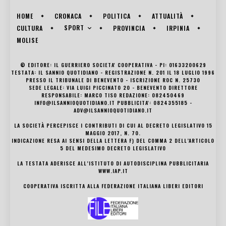
HOME
CRONACA
POLITICA
ATTUALITÀ
SPORT
CULTURA
PROVINCIA
IRPINIA
MOLISE
© EDITORE: IL GUERRIERO SOCIETA' COOPERATIVA - PI: 01633200629
TESTATA: IL SANNIO QUOTIDIANO - REGISTRAZIONE N. 201 IL 18 LUGLIO 1996
PRESSO IL TRIBUNALE DI BENEVENTO - ISCRIZIONE ROC N. 25730
SEDE LEGALE: VIA LUIGI PICCINATO 20 - BENEVENTO DIRETTORE
RESPONSABILE: MARCO TISO REDAZIONE: 082450469
INFO@ILSANNIOQUOTIDIANO.IT PUBBLICITA': 0824355185 -
ADV@ILSANNIOQUOTIDIANO.IT
LA SOCIETÀ PERCEPISCE I CONTRIBUTI DI CUI AL DECRETO LEGISLATIVO 15
MAGGIO 2017, N. 70.
INDICAZIONE RESA AI SENSI DELLA LETTERA F) DEL COMMA 2 DELL’ARTICOLO
5 DEL MEDESIMO DECRETO LEGISLATIVO
LA TESTATA ADERISCE ALL’ISTITUTO DI AUTODISCIPLINA PUBBLICITARIA
WWW.IAP.IT
COOPERATIVA ISCRITTA ALLA FEDERAZIONE ITALIANA LIBERI EDITORI