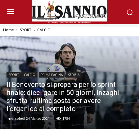
Home
SPORT
CALCIO
SPORT
CALCIO
PRIMA PAGINA
SERIE A
Il Benevento si prepara per lo sprint
finale: dieci gare in 50 giorni, Inzaghi
sfrutta l’ultima sosta per avere
l’organico al completo
mercoledì 24 Marzo 2021
1754