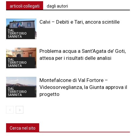
articoli collegati
dagli autori
Calvi – Debiti e Tari, ancora scintille
DAL
TERRITORIO
SANNITA
Problema acqua a Sant’Agata de’ Goti,
attesa per i risultati delle analisi
DAL
TERRITORIO
SANNITA
Montefalcone di Val Fortore –
Videosorveglianza, la Giunta approva il
DAL
TERRITORIO
progetto
SANNITA
Cerca nel sito