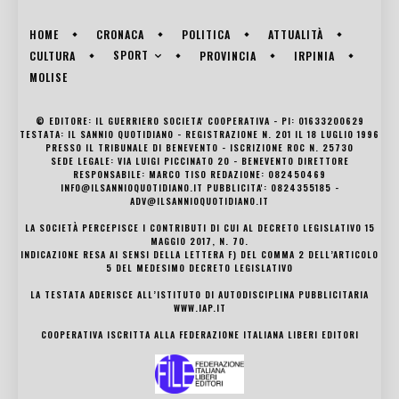
HOME
CRONACA
POLITICA
ATTUALITÀ
SPORT
CULTURA
PROVINCIA
IRPINIA
MOLISE
© EDITORE: IL GUERRIERO SOCIETA' COOPERATIVA - PI: 01633200629
TESTATA: IL SANNIO QUOTIDIANO - REGISTRAZIONE N. 201 IL 18 LUGLIO 1996
PRESSO IL TRIBUNALE DI BENEVENTO - ISCRIZIONE ROC N. 25730
SEDE LEGALE: VIA LUIGI PICCINATO 20 - BENEVENTO DIRETTORE
RESPONSABILE: MARCO TISO REDAZIONE: 082450469
INFO@ILSANNIOQUOTIDIANO.IT PUBBLICITA': 0824355185 -
ADV@ILSANNIOQUOTIDIANO.IT
LA SOCIETÀ PERCEPISCE I CONTRIBUTI DI CUI AL DECRETO LEGISLATIVO 15
MAGGIO 2017, N. 70.
INDICAZIONE RESA AI SENSI DELLA LETTERA F) DEL COMMA 2 DELL’ARTICOLO
5 DEL MEDESIMO DECRETO LEGISLATIVO
LA TESTATA ADERISCE ALL’ISTITUTO DI AUTODISCIPLINA PUBBLICITARIA
WWW.IAP.IT
COOPERATIVA ISCRITTA ALLA FEDERAZIONE ITALIANA LIBERI EDITORI