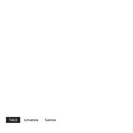
TAGS
Limatola
Sannio