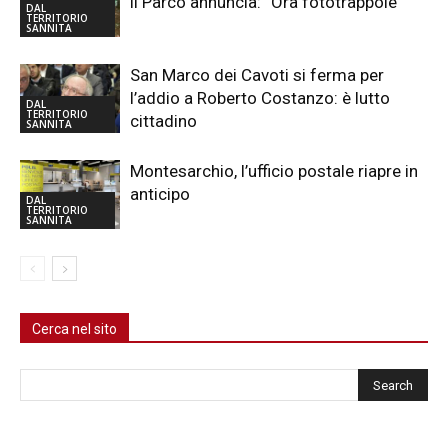
il Parco annuncia: “Ora fototrappole”
DAL
TERRITORIO
SANNITA
San Marco dei Cavoti si ferma per
l’addio a Roberto Costanzo: è lutto
DAL
TERRITORIO
cittadino
SANNITA
Montesarchio, l’ufficio postale riapre in
anticipo
DAL
TERRITORIO
SANNITA
Cerca nel sito
Cerca