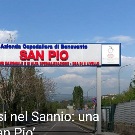
si nel Sannio: una
an Pio’