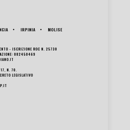
NCIA
IRPINIA
MOLISE
VENTO - ISCRIZIONE ROC N. 25730
EDAZIONE: 082450469
IANO.IT
7, N. 70.
ECRETO LEGISLATIVO
P.IT