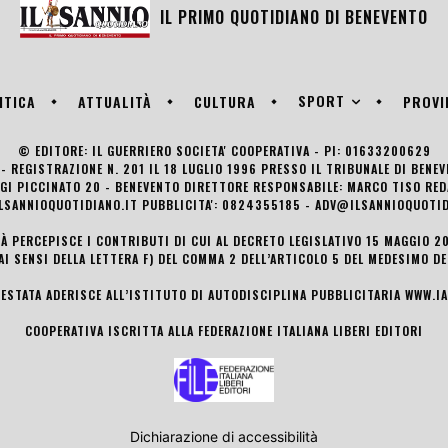
IL PRIMO QUOTIDIANO DI
BENEVENTO
SPORT
ITICA
ATTUALITÀ
CULTURA
PROVI
© EDITORE: IL GUERRIERO SOCIETA' COOPERATIVA - PI: 01633200629
- REGISTRAZIONE N. 201 IL 18 LUGLIO 1996 PRESSO IL TRIBUNALE DI BENE
UIGI PICCINATO 20 - BENEVENTO DIRETTORE RESPONSABILE: MARCO TISO R
LSANNIOQUOTIDIANO.IT PUBBLICITA': 0824355185 - ADV@ILSANNIOQUOTID
TÀ PERCEPISCE I CONTRIBUTI DI CUI AL DECRETO LEGISLATIVO 15 MAGGIO 201
AI SENSI DELLA LETTERA F) DEL COMMA 2 DELL’ARTICOLO 5 DEL MEDESIMO D
TESTATA ADERISCE ALL’ISTITUTO DI AUTODISCIPLINA PUBBLICITARIA
WWW.IA
COOPERATIVA ISCRITTA ALLA FEDERAZIONE ITALIANA LIBERI EDITORI
Dichiarazione di accessibilità