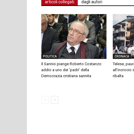
articoli collegati
dagli autori
POLITICA
CRONACA
Il Sannio piange Roberto Costanzo:
Telese, paur
addio a uno dei ‘padri’ della
all’incrocio
Democrazia cristiana sannita
ribalta