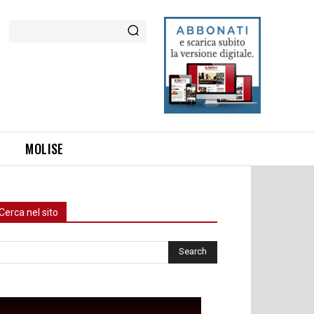
Cerca
MOLISE
Cerca nel sito
rca