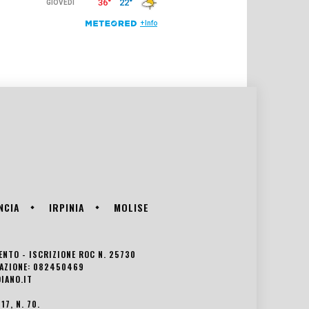
NCIA
IRPINIA
MOLISE
VENTO - ISCRIZIONE ROC N. 25730
EDAZIONE: 082450469
IANO.IT
7, N. 70.