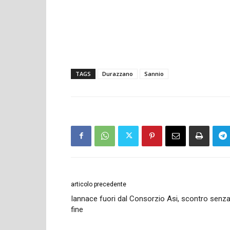
TAGS
Durazzano
Sannio
articolo precedente
Iannace fuori dal Consorzio Asi, scontro senz
fine