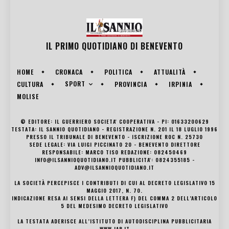
IL PRIMO QUOTIDIANO DI
BENEVENTO
HOME
CRONACA
POLITICA
ATTUALITÀ
SPORT
CULTURA
PROVINCIA
IRPINIA
MOLISE
© EDITORE: IL GUERRIERO SOCIETA' COOPERATIVA - PI: 01633200629
TESTATA: IL SANNIO QUOTIDIANO - REGISTRAZIONE N. 201 IL 18 LUGLIO 1996
PRESSO IL TRIBUNALE DI BENEVENTO - ISCRIZIONE ROC N. 25730
SEDE LEGALE: VIA LUIGI PICCINATO 20 - BENEVENTO DIRETTORE
RESPONSABILE: MARCO TISO REDAZIONE: 082450469
INFO@ILSANNIOQUOTIDIANO.IT PUBBLICITA': 0824355185 -
ADV@ILSANNIOQUOTIDIANO.IT
LA SOCIETÀ PERCEPISCE I CONTRIBUTI DI CUI AL DECRETO LEGISLATIVO 15
MAGGIO 2017, N. 70.
INDICAZIONE RESA AI SENSI DELLA LETTERA F) DEL COMMA 2 DELL’ARTICOLO
5 DEL MEDESIMO DECRETO LEGISLATIVO
LA TESTATA ADERISCE ALL’ISTITUTO DI AUTODISCIPLINA PUBBLICITARIA
WWW.IAP.IT