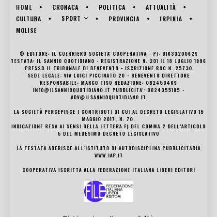
HOME
CRONACA
POLITICA
ATTUALITÀ
SPORT
CULTURA
PROVINCIA
IRPINIA
MOLISE
© EDITORE: IL GUERRIERO SOCIETA' COOPERATIVA - PI: 01633200629
TESTATA: IL SANNIO QUOTIDIANO - REGISTRAZIONE N. 201 IL 18 LUGLIO 1996
PRESSO IL TRIBUNALE DI BENEVENTO - ISCRIZIONE ROC N. 25730
SEDE LEGALE: VIA LUIGI PICCINATO 20 - BENEVENTO DIRETTORE
RESPONSABILE: MARCO TISO REDAZIONE: 082450469
INFO@ILSANNIOQUOTIDIANO.IT PUBBLICITA': 0824355185 -
ADV@ILSANNIOQUOTIDIANO.IT
LA SOCIETÀ PERCEPISCE I CONTRIBUTI DI CUI AL DECRETO LEGISLATIVO 15
MAGGIO 2017, N. 70.
INDICAZIONE RESA AI SENSI DELLA LETTERA F) DEL COMMA 2 DELL’ARTICOLO
5 DEL MEDESIMO DECRETO LEGISLATIVO
LA TESTATA ADERISCE ALL’ISTITUTO DI AUTODISCIPLINA PUBBLICITARIA
WWW.IAP.IT
COOPERATIVA ISCRITTA ALLA FEDERAZIONE ITALIANA LIBERI EDITORI