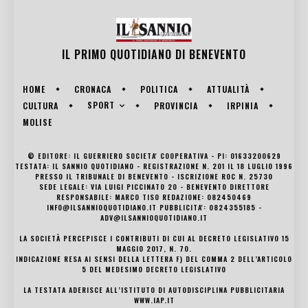
IL PRIMO QUOTIDIANO DI
BENEVENTO
HOME
CRONACA
POLITICA
ATTUALITÀ
SPORT
CULTURA
PROVINCIA
IRPINIA
MOLISE
© EDITORE: IL GUERRIERO SOCIETA' COOPERATIVA - PI: 01633200629
TESTATA: IL SANNIO QUOTIDIANO - REGISTRAZIONE N. 201 IL 18 LUGLIO 1996
PRESSO IL TRIBUNALE DI BENEVENTO - ISCRIZIONE ROC N. 25730
SEDE LEGALE: VIA LUIGI PICCINATO 20 - BENEVENTO DIRETTORE
RESPONSABILE: MARCO TISO REDAZIONE: 082450469
INFO@ILSANNIOQUOTIDIANO.IT PUBBLICITA': 0824355185 -
ADV@ILSANNIOQUOTIDIANO.IT
LA SOCIETÀ PERCEPISCE I CONTRIBUTI DI CUI AL DECRETO LEGISLATIVO 15
MAGGIO 2017, N. 70.
INDICAZIONE RESA AI SENSI DELLA LETTERA F) DEL COMMA 2 DELL’ARTICOLO
5 DEL MEDESIMO DECRETO LEGISLATIVO
LA TESTATA ADERISCE ALL’ISTITUTO DI AUTODISCIPLINA PUBBLICITARIA
WWW.IAP.IT