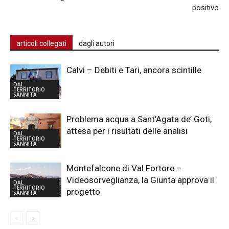
positivo
articoli collegati
dagli autori
Calvi – Debiti e Tari, ancora scintille
DAL
TERRITORIO
SANNITA
Problema acqua a Sant’Agata de’ Goti,
attesa per i risultati delle analisi
DAL
TERRITORIO
SANNITA
Montefalcone di Val Fortore –
Videosorveglianza, la Giunta approva il
DAL
TERRITORIO
progetto
SANNITA