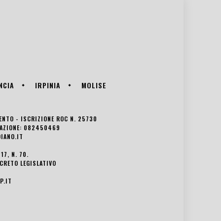
NCIA
IRPINIA
MOLISE
VENTO - ISCRIZIONE ROC N. 25730
EDAZIONE: 082450469
IANO.IT
7, N. 70.
ECRETO LEGISLATIVO
P.IT