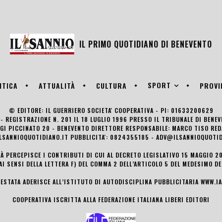
IL PRIMO QUOTIDIANO DI
BENEVENTO
SPORT
ITICA
ATTUALITÀ
CULTURA
PROVI
© EDITORE: IL GUERRIERO SOCIETA' COOPERATIVA - PI: 01633200629
- REGISTRAZIONE N. 201 IL 18 LUGLIO 1996 PRESSO IL TRIBUNALE DI BENE
UIGI PICCINATO 20 - BENEVENTO DIRETTORE RESPONSABILE: MARCO TISO R
LSANNIOQUOTIDIANO.IT PUBBLICITA': 0824355185 - ADV@ILSANNIOQUOTID
TÀ PERCEPISCE I CONTRIBUTI DI CUI AL DECRETO LEGISLATIVO 15 MAGGIO 201
AI SENSI DELLA LETTERA F) DEL COMMA 2 DELL’ARTICOLO 5 DEL MEDESIMO D
TESTATA ADERISCE ALL’ISTITUTO DI AUTODISCIPLINA PUBBLICITARIA
WWW.IA
COOPERATIVA ISCRITTA ALLA FEDERAZIONE ITALIANA LIBERI EDITORI