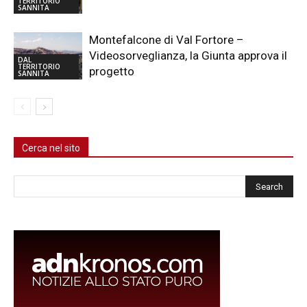
TERRITORIO
SANNITA
Montefalcone di Val Fortore –
Videosorveglianza, la Giunta approva il
DAL
TERRITORIO
progetto
SANNITA
Cerca nel sito
Cerca