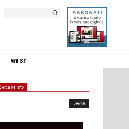
Cerca
MOLISE
Cerca nel sito
rca