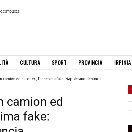
AGOSTO 2026
LITÀ
CULTURA
SPORT
PROVINCIA
IRPINIA
on camion ed elicotteri, l’ennesima fake: Napoletano denuncia
on camion ed
Ce
sima fake:
ncia