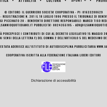
SPORT
ITICA
ATTUALITÀ
CULTURA
PROVI
© EDITORE: IL GUERRIERO SOCIETA' COOPERATIVA - PI: 01633200629
- REGISTRAZIONE N. 201 IL 18 LUGLIO 1996 PRESSO IL TRIBUNALE DI BENE
UIGI PICCINATO 20 - BENEVENTO DIRETTORE RESPONSABILE: MARCO TISO R
LSANNIOQUOTIDIANO.IT PUBBLICITA': 0824355185 - ADV@ILSANNIOQUOTID
TÀ PERCEPISCE I CONTRIBUTI DI CUI AL DECRETO LEGISLATIVO 15 MAGGIO 201
AI SENSI DELLA LETTERA F) DEL COMMA 2 DELL’ARTICOLO 5 DEL MEDESIMO D
TESTATA ADERISCE ALL’ISTITUTO DI AUTODISCIPLINA PUBBLICITARIA
WWW.IA
COOPERATIVA ISCRITTA ALLA FEDERAZIONE ITALIANA LIBERI EDITORI
Dichiarazione di accessibilità