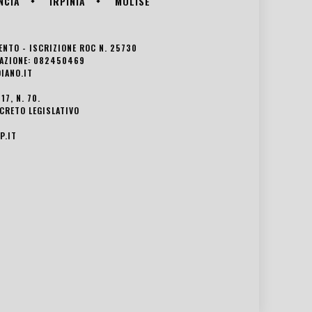
NCIA
IRPINIA
MOLISE
VENTO - ISCRIZIONE ROC N. 25730
EDAZIONE: 082450469
IANO.IT
7, N. 70.
ECRETO LEGISLATIVO
P.IT