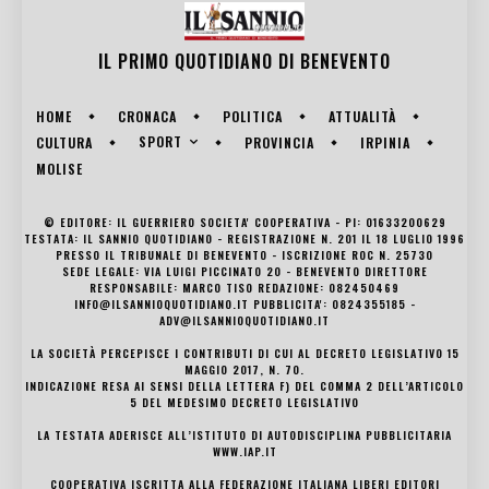
IL PRIMO QUOTIDIANO DI
BENEVENTO
HOME
CRONACA
POLITICA
ATTUALITÀ
SPORT
CULTURA
PROVINCIA
IRPINIA
MOLISE
© EDITORE: IL GUERRIERO SOCIETA' COOPERATIVA - PI: 01633200629
TESTATA: IL SANNIO QUOTIDIANO - REGISTRAZIONE N. 201 IL 18 LUGLIO 1996
PRESSO IL TRIBUNALE DI BENEVENTO - ISCRIZIONE ROC N. 25730
SEDE LEGALE: VIA LUIGI PICCINATO 20 - BENEVENTO DIRETTORE
RESPONSABILE: MARCO TISO REDAZIONE: 082450469
INFO@ILSANNIOQUOTIDIANO.IT PUBBLICITA': 0824355185 -
ADV@ILSANNIOQUOTIDIANO.IT
LA SOCIETÀ PERCEPISCE I CONTRIBUTI DI CUI AL DECRETO LEGISLATIVO 15
MAGGIO 2017, N. 70.
INDICAZIONE RESA AI SENSI DELLA LETTERA F) DEL COMMA 2 DELL’ARTICOLO
5 DEL MEDESIMO DECRETO LEGISLATIVO
LA TESTATA ADERISCE ALL’ISTITUTO DI AUTODISCIPLINA PUBBLICITARIA
WWW.IAP.IT
COOPERATIVA ISCRITTA ALLA FEDERAZIONE ITALIANA LIBERI EDITORI