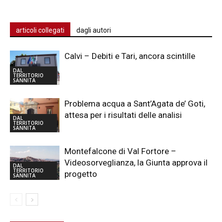
articoli collegati
dagli autori
Calvi – Debiti e Tari, ancora scintille
DAL
TERRITORIO
SANNITA
Problema acqua a Sant’Agata de’ Goti,
attesa per i risultati delle analisi
DAL
TERRITORIO
SANNITA
Montefalcone di Val Fortore –
Videosorveglianza, la Giunta approva il
DAL
TERRITORIO
progetto
SANNITA