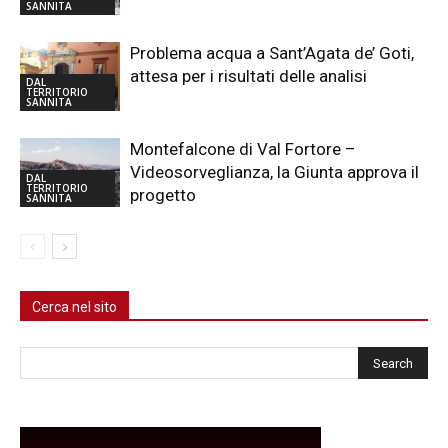
SANNITA
Problema acqua a Sant’Agata de’ Goti,
attesa per i risultati delle analisi
DAL
TERRITORIO
SANNITA
Montefalcone di Val Fortore –
Videosorveglianza, la Giunta approva il
DAL
TERRITORIO
progetto
SANNITA
Cerca nel sito
Cerca