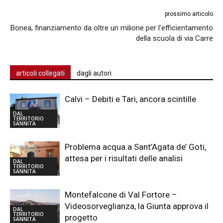
prossimo articolo
Bonea, finanziamento da oltre un milione per l’efficientamento
della scuola di via Carre
articoli collegati
dagli autori
Calvi – Debiti e Tari, ancora scintille
DAL
TERRITORIO
SANNITA
Problema acqua a Sant’Agata de’ Goti,
attesa per i risultati delle analisi
DAL
TERRITORIO
SANNITA
Montefalcone di Val Fortore –
Videosorveglianza, la Giunta approva il
DAL
TERRITORIO
progetto
SANNITA