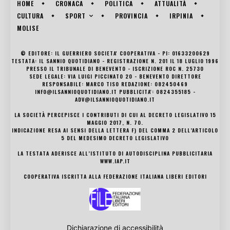
HOME
CRONACA
POLITICA
ATTUALITÀ
SPORT
CULTURA
PROVINCIA
IRPINIA
MOLISE
© EDITORE: IL GUERRIERO SOCIETA' COOPERATIVA - PI: 01633200629
TESTATA: IL SANNIO QUOTIDIANO - REGISTRAZIONE N. 201 IL 18 LUGLIO 1996
PRESSO IL TRIBUNALE DI BENEVENTO - ISCRIZIONE ROC N. 25730
SEDE LEGALE: VIA LUIGI PICCINATO 20 - BENEVENTO DIRETTORE
RESPONSABILE: MARCO TISO REDAZIONE: 082450469
INFO@ILSANNIOQUOTIDIANO.IT PUBBLICITA': 0824355185 -
ADV@ILSANNIOQUOTIDIANO.IT
LA SOCIETÀ PERCEPISCE I CONTRIBUTI DI CUI AL DECRETO LEGISLATIVO 15
MAGGIO 2017, N. 70.
INDICAZIONE RESA AI SENSI DELLA LETTERA F) DEL COMMA 2 DELL’ARTICOLO
5 DEL MEDESIMO DECRETO LEGISLATIVO
LA TESTATA ADERISCE ALL’ISTITUTO DI AUTODISCIPLINA PUBBLICITARIA
WWW.IAP.IT
COOPERATIVA ISCRITTA ALLA FEDERAZIONE ITALIANA LIBERI EDITORI
Dichiarazione di accessibilità