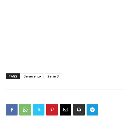
TAGS
Benevento
Serie B