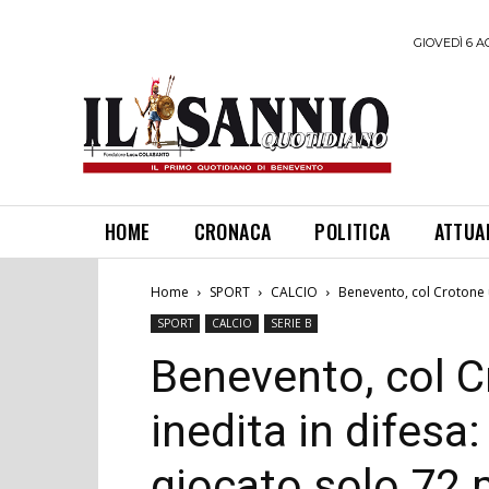
GIOVEDÌ 6 A
HOME
CRONACA
POLITICA
ATTUA
Home
SPORT
CALCIO
Benevento, col Crotone u
SPORT
CALCIO
SERIE B
Benevento, col C
inedita in difesa
giocato solo 72 m