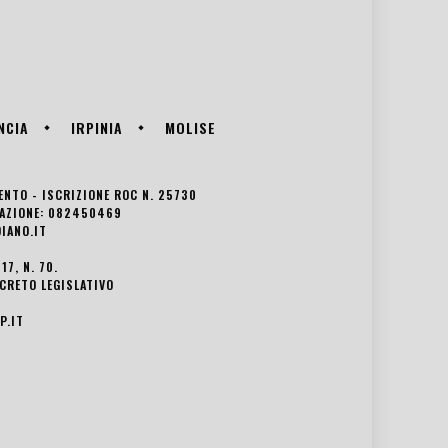
NCIA
IRPINIA
MOLISE
VENTO - ISCRIZIONE ROC N. 25730
EDAZIONE: 082450469
IANO.IT
7, N. 70.
ECRETO LEGISLATIVO
P.IT