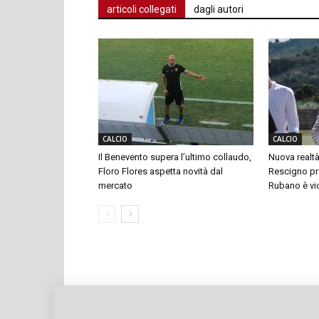
articoli collegati
dagli autori
CALCIO
CALCIO
Il Benevento supera l’ultimo collaudo,
Nuova realtà
Floro Flores aspetta novità dal
Rescigno pre
mercato
Rubano è vi