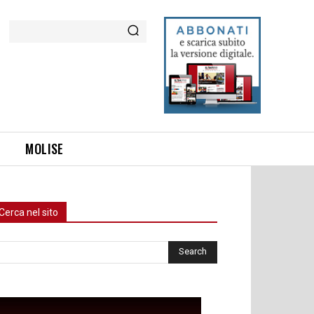
Cerca
MOLISE
Cerca nel sito
rca