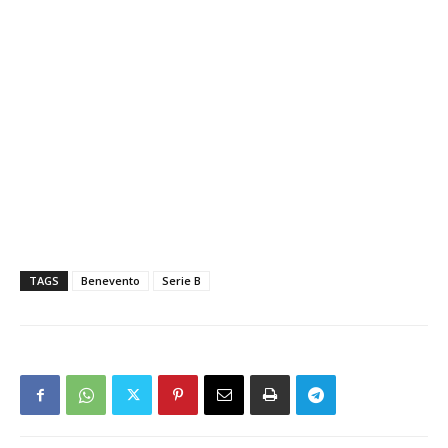
TAGS
Benevento
Serie B