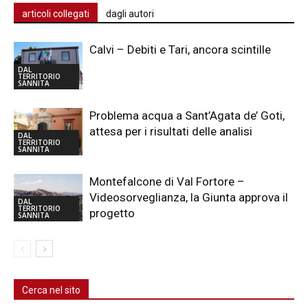
articoli collegati
dagli autori
Calvi – Debiti e Tari, ancora scintille
DAL
TERRITORIO
SANNITA
Problema acqua a Sant’Agata de’ Goti,
attesa per i risultati delle analisi
DAL
TERRITORIO
SANNITA
Montefalcone di Val Fortore –
Videosorveglianza, la Giunta approva il
DAL
TERRITORIO
progetto
SANNITA
Cerca nel sito