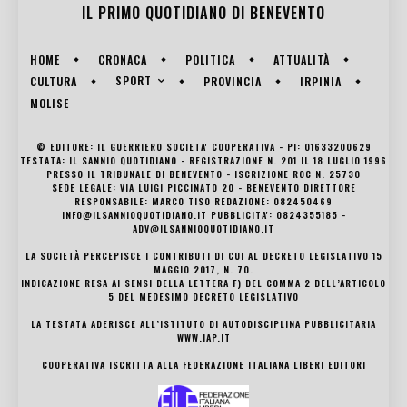
IL PRIMO QUOTIDIANO DI
BENEVENTO
HOME
CRONACA
POLITICA
ATTUALITÀ
SPORT
CULTURA
PROVINCIA
IRPINIA
MOLISE
© EDITORE: IL GUERRIERO SOCIETA' COOPERATIVA - PI: 01633200629
TESTATA: IL SANNIO QUOTIDIANO - REGISTRAZIONE N. 201 IL 18 LUGLIO 1996
PRESSO IL TRIBUNALE DI BENEVENTO - ISCRIZIONE ROC N. 25730
SEDE LEGALE: VIA LUIGI PICCINATO 20 - BENEVENTO DIRETTORE
RESPONSABILE: MARCO TISO REDAZIONE: 082450469
INFO@ILSANNIOQUOTIDIANO.IT PUBBLICITA': 0824355185 -
ADV@ILSANNIOQUOTIDIANO.IT
LA SOCIETÀ PERCEPISCE I CONTRIBUTI DI CUI AL DECRETO LEGISLATIVO 15
MAGGIO 2017, N. 70.
INDICAZIONE RESA AI SENSI DELLA LETTERA F) DEL COMMA 2 DELL’ARTICOLO
5 DEL MEDESIMO DECRETO LEGISLATIVO
LA TESTATA ADERISCE ALL’ISTITUTO DI AUTODISCIPLINA PUBBLICITARIA
WWW.IAP.IT
COOPERATIVA ISCRITTA ALLA FEDERAZIONE ITALIANA LIBERI EDITORI