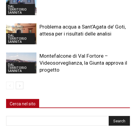
DAL
TERRITORIO
SANNITA
Problema acqua a Sant’Agata de’ Goti,
attesa per i risultati delle analisi
DAL
TERRITORIO
SANNITA
Montefalcone di Val Fortore –
Videosorveglianza, la Giunta approva il
DAL
TERRITORIO
progetto
SANNITA
Cerca nel sito
Cerca