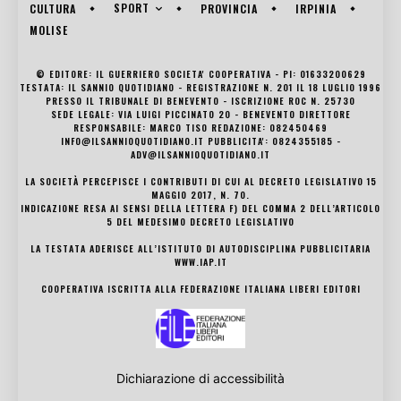
SPORT
CULTURA
PROVINCIA
IRPINIA
MOLISE
© EDITORE: IL GUERRIERO SOCIETA' COOPERATIVA - PI: 01633200629
TESTATA: IL SANNIO QUOTIDIANO - REGISTRAZIONE N. 201 IL 18 LUGLIO 1996
PRESSO IL TRIBUNALE DI BENEVENTO - ISCRIZIONE ROC N. 25730
SEDE LEGALE: VIA LUIGI PICCINATO 20 - BENEVENTO DIRETTORE
RESPONSABILE: MARCO TISO REDAZIONE: 082450469
INFO@ILSANNIOQUOTIDIANO.IT PUBBLICITA': 0824355185 -
ADV@ILSANNIOQUOTIDIANO.IT
LA SOCIETÀ PERCEPISCE I CONTRIBUTI DI CUI AL DECRETO LEGISLATIVO 15
MAGGIO 2017, N. 70.
INDICAZIONE RESA AI SENSI DELLA LETTERA F) DEL COMMA 2 DELL’ARTICOLO
5 DEL MEDESIMO DECRETO LEGISLATIVO
LA TESTATA ADERISCE ALL’ISTITUTO DI AUTODISCIPLINA PUBBLICITARIA
WWW.IAP.IT
COOPERATIVA ISCRITTA ALLA FEDERAZIONE ITALIANA LIBERI EDITORI
Dichiarazione di accessibilità