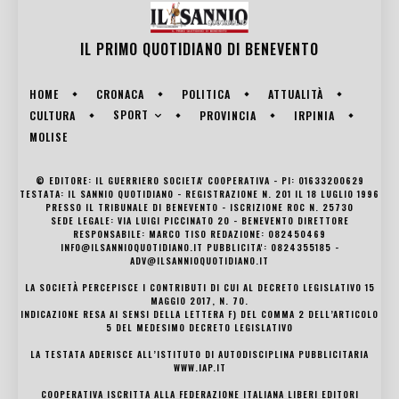
IL PRIMO QUOTIDIANO DI
BENEVENTO
HOME
CRONACA
POLITICA
ATTUALITÀ
SPORT
CULTURA
PROVINCIA
IRPINIA
MOLISE
© EDITORE: IL GUERRIERO SOCIETA' COOPERATIVA - PI: 01633200629
TESTATA: IL SANNIO QUOTIDIANO - REGISTRAZIONE N. 201 IL 18 LUGLIO 1996
PRESSO IL TRIBUNALE DI BENEVENTO - ISCRIZIONE ROC N. 25730
SEDE LEGALE: VIA LUIGI PICCINATO 20 - BENEVENTO DIRETTORE
RESPONSABILE: MARCO TISO REDAZIONE: 082450469
INFO@ILSANNIOQUOTIDIANO.IT PUBBLICITA': 0824355185 -
ADV@ILSANNIOQUOTIDIANO.IT
LA SOCIETÀ PERCEPISCE I CONTRIBUTI DI CUI AL DECRETO LEGISLATIVO 15
MAGGIO 2017, N. 70.
INDICAZIONE RESA AI SENSI DELLA LETTERA F) DEL COMMA 2 DELL’ARTICOLO
5 DEL MEDESIMO DECRETO LEGISLATIVO
LA TESTATA ADERISCE ALL’ISTITUTO DI AUTODISCIPLINA PUBBLICITARIA
WWW.IAP.IT
COOPERATIVA ISCRITTA ALLA FEDERAZIONE ITALIANA LIBERI EDITORI