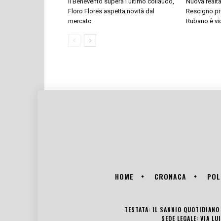
Il Benevento supera l’ultimo collaudo,
Nuova realtà
Floro Flores aspetta novità dal
Rescigno pre
mercato
Rubano è vi
HOME
CRONACA
POL
TESTATA: IL SANNIO QUOTIDIANO 
SEDE LEGALE: VIA L