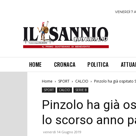
VENERDÌ 7 
HOME
CRONACA
POLITICA
ATTUA
Home
SPORT
CALCIO
Pinzolo ha già ospitato S
SPORT
CALCIO
SERIE B
Pinzolo ha già o
lo scorso anno pa
venerdì 14 Giugno 2019