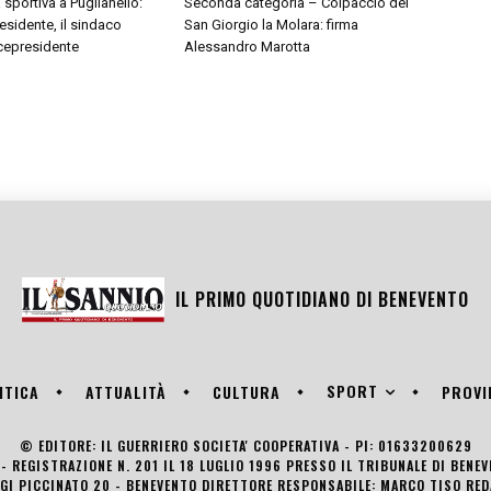
 sportiva a Puglianello:
Seconda categoria – Colpaccio del
sidente, il sindaco
San Giorgio la Molara: firma
cepresidente
Alessandro Marotta
IL PRIMO QUOTIDIANO DI
BENEVENTO
SPORT
ITICA
ATTUALITÀ
CULTURA
PROVI
© EDITORE: IL GUERRIERO SOCIETA' COOPERATIVA - PI: 01633200629
- REGISTRAZIONE N. 201 IL 18 LUGLIO 1996 PRESSO IL TRIBUNALE DI BENE
UIGI PICCINATO 20 - BENEVENTO DIRETTORE RESPONSABILE: MARCO TISO R