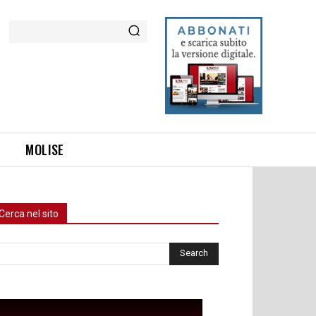
Cerca
MOLISE
Cerca nel sito
rca