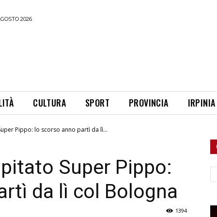
AGOSTO 2026
LITÀ
CULTURA
SPORT
PROVINCIA
IRPINIA
uper Pippo: lo scorso anno partì da lì...
spitato Super Pippo:
Ce
rtì da lì col Bologna
1394