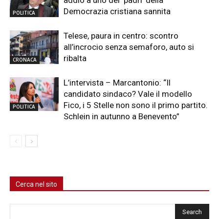
addio a uno dei ‘padri’ della
Democrazia cristiana sannita
POLITICA
Telese, paura in centro: scontro
all’incrocio senza semaforo, auto si
ribalta
CRONACA
L’intervista – Marcantonio: “Il
candidato sindaco? Vale il modello
Fico, i 5 Stelle non sono il primo partito.
POLITICA
Schlein in autunno a Benevento”
Cerca nel sito
Cerca