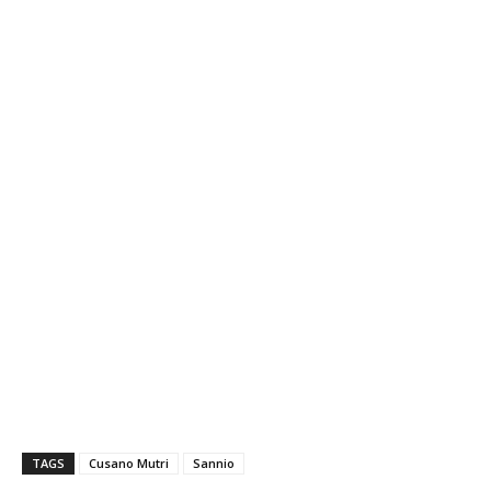
TAGS
Cusano Mutri
Sannio