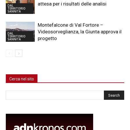
attesa per i risultati delle analisi
DAL
TERRITORIO
SANNITA
Montefalcone di Val Fortore –
Videosorveglianza, la Giunta approva il
DAL
TERRITORIO
progetto
SANNITA
Cerca nel sito
Cerca