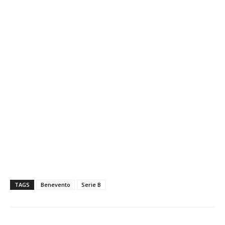
TAGS
Benevento
Serie B