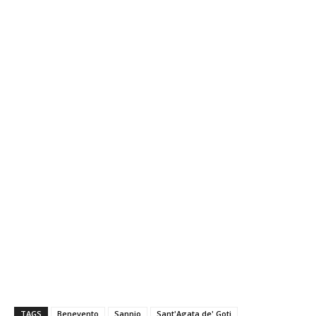
TAGS
Benevento
Sannio
Sant'Agata de' Goti