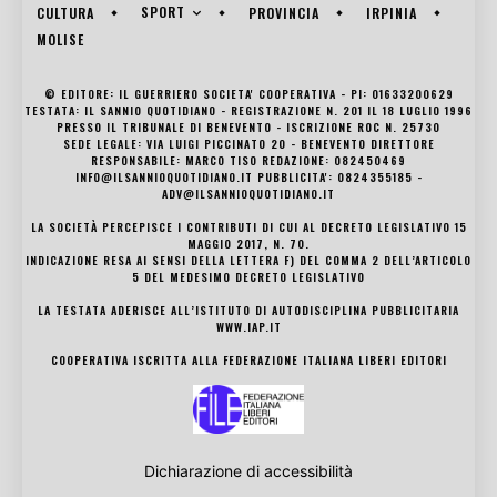
SPORT
CULTURA
PROVINCIA
IRPINIA
MOLISE
© EDITORE: IL GUERRIERO SOCIETA' COOPERATIVA - PI: 01633200629
TESTATA: IL SANNIO QUOTIDIANO - REGISTRAZIONE N. 201 IL 18 LUGLIO 1996
PRESSO IL TRIBUNALE DI BENEVENTO - ISCRIZIONE ROC N. 25730
SEDE LEGALE: VIA LUIGI PICCINATO 20 - BENEVENTO DIRETTORE
RESPONSABILE: MARCO TISO REDAZIONE: 082450469
INFO@ILSANNIOQUOTIDIANO.IT PUBBLICITA': 0824355185 -
ADV@ILSANNIOQUOTIDIANO.IT
LA SOCIETÀ PERCEPISCE I CONTRIBUTI DI CUI AL DECRETO LEGISLATIVO 15
MAGGIO 2017, N. 70.
INDICAZIONE RESA AI SENSI DELLA LETTERA F) DEL COMMA 2 DELL’ARTICOLO
5 DEL MEDESIMO DECRETO LEGISLATIVO
LA TESTATA ADERISCE ALL’ISTITUTO DI AUTODISCIPLINA PUBBLICITARIA
WWW.IAP.IT
COOPERATIVA ISCRITTA ALLA FEDERAZIONE ITALIANA LIBERI EDITORI
Dichiarazione di accessibilità