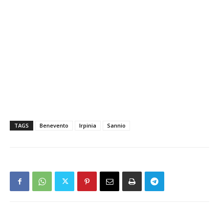
TAGS
Benevento
Irpinia
Sannio