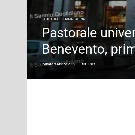
ATTUALITÀ
PRIMA PAGINA
Pastorale univer
Benevento, prim
sabato 9 Marzo 2019
1389