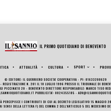
IL PRIMO QUOTIDIANO DI
BENEVENTO
SPORT
ITICA
ATTUALITÀ
CULTURA
PROVI
© EDITORE: IL GUERRIERO SOCIETA' COOPERATIVA - PI: 01633200629
- REGISTRAZIONE N. 201 IL 18 LUGLIO 1996 PRESSO IL TRIBUNALE DI BENE
UIGI PICCINATO 20 - BENEVENTO DIRETTORE RESPONSABILE: MARCO TISO R
LSANNIOQUOTIDIANO.IT PUBBLICITA': 0824355185 - ADV@ILSANNIOQUOTID
TÀ PERCEPISCE I CONTRIBUTI DI CUI AL DECRETO LEGISLATIVO 15 MAGGIO 201
AI SENSI DELLA LETTERA F) DEL COMMA 2 DELL’ARTICOLO 5 DEL MEDESIMO D