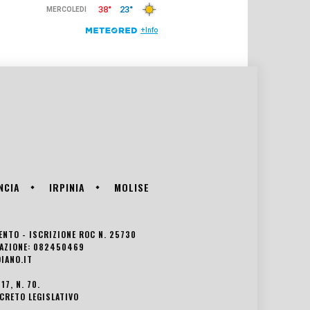
NCIA
IRPINIA
MOLISE
VENTO - ISCRIZIONE ROC N. 25730
EDAZIONE: 082450469
IANO.IT
7, N. 70.
ECRETO LEGISLATIVO