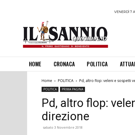
VENERDÌ 7 
HOME
CRONACA
POLITICA
ATTUA
Home
POLITICA
Pd, altro flop: veleni e sospetti 
POLITICA
PRIMA PAGINA
Pd, altro flop: vele
direzione
sabato 3 Novembre 2018