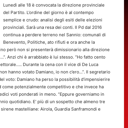
Lunedì alle 18 è convocata la direzione provinciale
del Partito. L’ordine del giorno è al contempo
semplice e crudo: analisi degli esiti delle elezioni
provinciali. Sarà una resa dei conti. Il Pd dal 2016
continua a perdere terreno nel Sannio: comunali di
Benevento, Politiche, ato rifiuti e ora anche la
ino però non si presenterà dimissionario alla direzione
”. Anzi chi è arrabbiato è lui stesso. “Ho fatto cento
ttorale….. Durante la cena con il vice di De Luca
i non hanno votato Damiano, io non c’ero…”. Il segretario
el voto: Damiano ha perso la possibilità d’impensierire
l Pd come potenzialmente competitivo e che invece ha
redici voti ponderati in meno. “Eppure governiamo in
nnio quotidiano. E’ più di un sospetto che almeno tre
alle sirene mastelliane: Airola, Guardia Sanframondi e