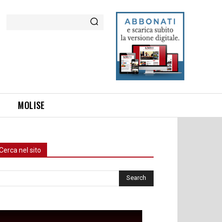
Cerca
MOLISE
Cerca nel sito
rca