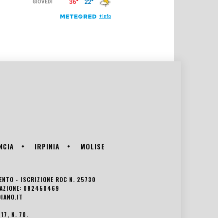
NCIA
IRPINIA
MOLISE
VENTO - ISCRIZIONE ROC N. 25730
EDAZIONE: 082450469
IANO.IT
7, N. 70.