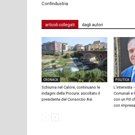
Confindustria
articoli collegati
dagli autori
CRONACA
POLITICA
Schiuma nel Calore, continuano le
L’intervista 
indagini della Procura: ascoltato il
Comunali e P
presidente del Consorzio Asi
con un Pd ch
con impresari