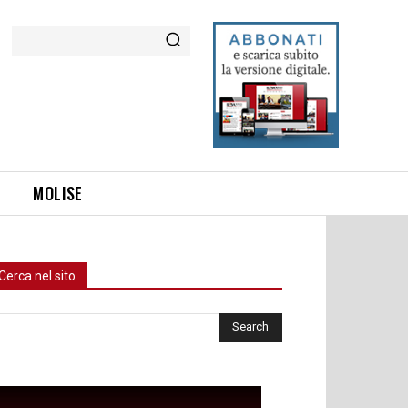
Cerca
MOLISE
Cerca nel sito
rca