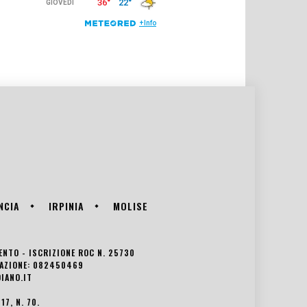
NCIA
IRPINIA
MOLISE
VENTO - ISCRIZIONE ROC N. 25730
EDAZIONE: 082450469
IANO.IT
7, N. 70.