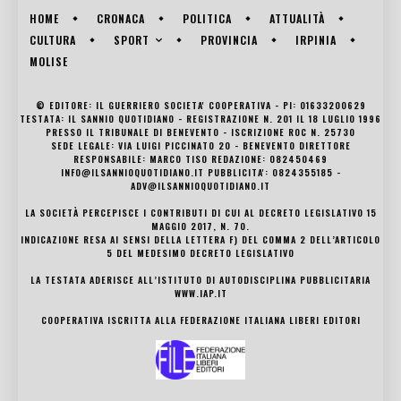
HOME
CRONACA
POLITICA
ATTUALITÀ
SPORT
CULTURA
PROVINCIA
IRPINIA
MOLISE
© EDITORE: IL GUERRIERO SOCIETA' COOPERATIVA - PI: 01633200629
TESTATA: IL SANNIO QUOTIDIANO - REGISTRAZIONE N. 201 IL 18 LUGLIO 1996
PRESSO IL TRIBUNALE DI BENEVENTO - ISCRIZIONE ROC N. 25730
SEDE LEGALE: VIA LUIGI PICCINATO 20 - BENEVENTO DIRETTORE
RESPONSABILE: MARCO TISO REDAZIONE: 082450469
INFO@ILSANNIOQUOTIDIANO.IT PUBBLICITA': 0824355185 -
ADV@ILSANNIOQUOTIDIANO.IT
LA SOCIETÀ PERCEPISCE I CONTRIBUTI DI CUI AL DECRETO LEGISLATIVO 15
MAGGIO 2017, N. 70.
INDICAZIONE RESA AI SENSI DELLA LETTERA F) DEL COMMA 2 DELL’ARTICOLO
5 DEL MEDESIMO DECRETO LEGISLATIVO
LA TESTATA ADERISCE ALL’ISTITUTO DI AUTODISCIPLINA PUBBLICITARIA
WWW.IAP.IT
COOPERATIVA ISCRITTA ALLA FEDERAZIONE ITALIANA LIBERI EDITORI