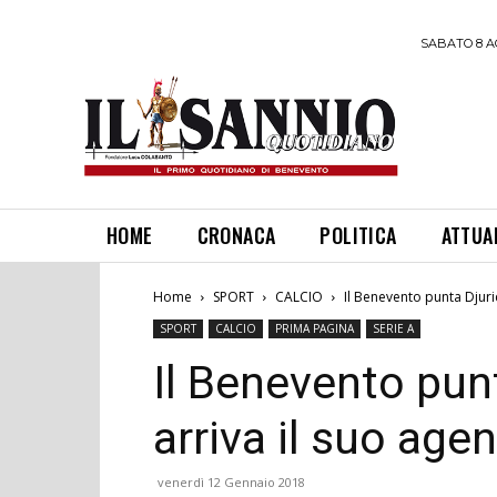
SABATO 8 A
HOME
CRONACA
POLITICA
ATTUA
Home
SPORT
CALCIO
Il Benevento punta Djuric
SPORT
CALCIO
PRIMA PAGINA
SERIE A
Il Benevento punt
arriva il suo age
venerdì 12 Gennaio 2018