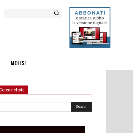
Cerca
MOLISE
Cerca nel sito
rca