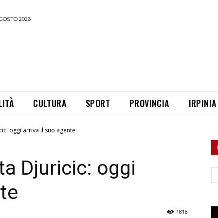
GOSTO 2026
LITÀ
CULTURA
SPORT
PROVINCIA
IRPINIA
ic: oggi arriva il suo agente
a Djuricic: oggi
Ce
nte
1818