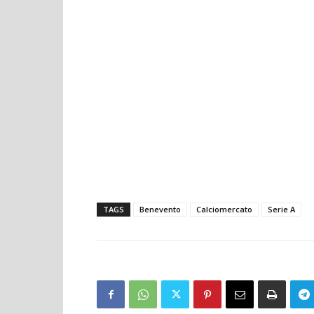
TAGS
Benevento
Calciomercato
Serie A