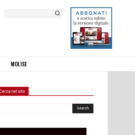
Cerca
MOLISE
Cerca nel sito
rca