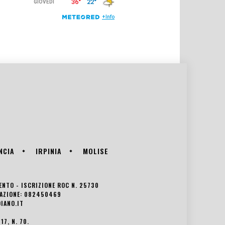
NCIA
IRPINIA
MOLISE
VENTO - ISCRIZIONE ROC N. 25730
EDAZIONE: 082450469
IANO.IT
7, N. 70.