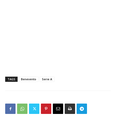
TAGS
Benevento
Serie A