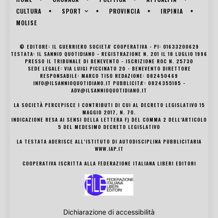
SPORT
CULTURA
PROVINCIA
IRPINIA
MOLISE
© EDITORE: IL GUERRIERO SOCIETA' COOPERATIVA - PI: 01633200629
TESTATA: IL SANNIO QUOTIDIANO - REGISTRAZIONE N. 201 IL 18 LUGLIO 1996
PRESSO IL TRIBUNALE DI BENEVENTO - ISCRIZIONE ROC N. 25730
SEDE LEGALE: VIA LUIGI PICCINATO 20 - BENEVENTO DIRETTORE
RESPONSABILE: MARCO TISO REDAZIONE: 082450469
INFO@ILSANNIOQUOTIDIANO.IT PUBBLICITA': 0824355185 -
ADV@ILSANNIOQUOTIDIANO.IT
LA SOCIETÀ PERCEPISCE I CONTRIBUTI DI CUI AL DECRETO LEGISLATIVO 15
MAGGIO 2017, N. 70.
INDICAZIONE RESA AI SENSI DELLA LETTERA F) DEL COMMA 2 DELL’ARTICOLO
5 DEL MEDESIMO DECRETO LEGISLATIVO
LA TESTATA ADERISCE ALL’ISTITUTO DI AUTODISCIPLINA PUBBLICITARIA
WWW.IAP.IT
COOPERATIVA ISCRITTA ALLA FEDERAZIONE ITALIANA LIBERI EDITORI
Dichiarazione di accessibilità