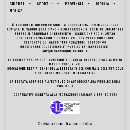
SPORT
CULTURA
PROVINCIA
IRPINIA
MOLISE
© EDITORE: IL GUERRIERO SOCIETA' COOPERATIVA - PI: 01633200629
TESTATA: IL SANNIO QUOTIDIANO - REGISTRAZIONE N. 201 IL 18 LUGLIO 1996
PRESSO IL TRIBUNALE DI BENEVENTO - ISCRIZIONE ROC N. 25730
SEDE LEGALE: VIA LUIGI PICCINATO 20 - BENEVENTO DIRETTORE
RESPONSABILE: MARCO TISO REDAZIONE: 082450469
INFO@ILSANNIOQUOTIDIANO.IT PUBBLICITA': 0824355185 -
ADV@ILSANNIOQUOTIDIANO.IT
LA SOCIETÀ PERCEPISCE I CONTRIBUTI DI CUI AL DECRETO LEGISLATIVO 15
MAGGIO 2017, N. 70.
INDICAZIONE RESA AI SENSI DELLA LETTERA F) DEL COMMA 2 DELL’ARTICOLO
5 DEL MEDESIMO DECRETO LEGISLATIVO
LA TESTATA ADERISCE ALL’ISTITUTO DI AUTODISCIPLINA PUBBLICITARIA
WWW.IAP.IT
COOPERATIVA ISCRITTA ALLA FEDERAZIONE ITALIANA LIBERI EDITORI
Dichiarazione di accessibilità