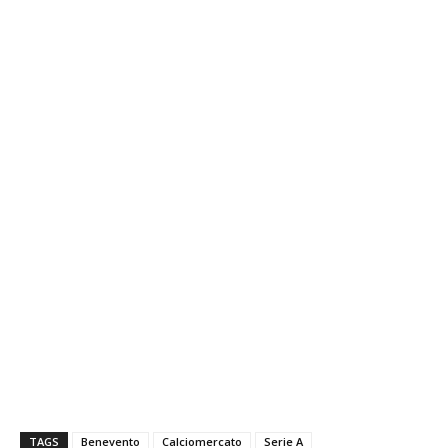
TAGS
Benevento
Calciomercato
Serie A