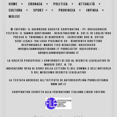
HOME
CRONACA
POLITICA
ATTUALITÀ
SPORT
CULTURA
PROVINCIA
IRPINIA
MOLISE
© EDITORE: IL GUERRIERO SOCIETA' COOPERATIVA - PI: 01633200629
TESTATA: IL SANNIO QUOTIDIANO - REGISTRAZIONE N. 201 IL 18 LUGLIO 1996
PRESSO IL TRIBUNALE DI BENEVENTO - ISCRIZIONE ROC N. 25730
SEDE LEGALE: VIA LUIGI PICCINATO 20 - BENEVENTO DIRETTORE
RESPONSABILE: MARCO TISO REDAZIONE: 082450469
INFO@ILSANNIOQUOTIDIANO.IT PUBBLICITA': 0824355185 -
ADV@ILSANNIOQUOTIDIANO.IT
LA SOCIETÀ PERCEPISCE I CONTRIBUTI DI CUI AL DECRETO LEGISLATIVO 15
MAGGIO 2017, N. 70.
INDICAZIONE RESA AI SENSI DELLA LETTERA F) DEL COMMA 2 DELL’ARTICOLO
5 DEL MEDESIMO DECRETO LEGISLATIVO
LA TESTATA ADERISCE ALL’ISTITUTO DI AUTODISCIPLINA PUBBLICITARIA
WWW.IAP.IT
COOPERATIVA ISCRITTA ALLA FEDERAZIONE ITALIANA LIBERI EDITORI