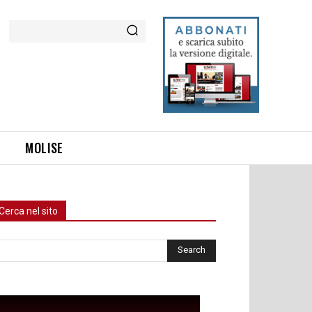
Cerca
MOLISE
Cerca nel sito
rca