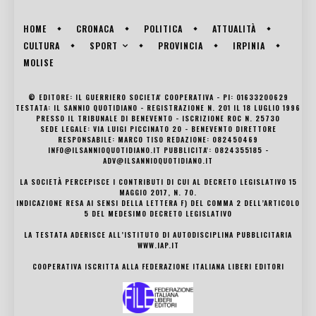
HOME
CRONACA
POLITICA
ATTUALITÀ
SPORT
CULTURA
PROVINCIA
IRPINIA
MOLISE
© EDITORE: IL GUERRIERO SOCIETA' COOPERATIVA - PI: 01633200629
TESTATA: IL SANNIO QUOTIDIANO - REGISTRAZIONE N. 201 IL 18 LUGLIO 1996
PRESSO IL TRIBUNALE DI BENEVENTO - ISCRIZIONE ROC N. 25730
SEDE LEGALE: VIA LUIGI PICCINATO 20 - BENEVENTO DIRETTORE
RESPONSABILE: MARCO TISO REDAZIONE: 082450469
INFO@ILSANNIOQUOTIDIANO.IT PUBBLICITA': 0824355185 -
ADV@ILSANNIOQUOTIDIANO.IT
LA SOCIETÀ PERCEPISCE I CONTRIBUTI DI CUI AL DECRETO LEGISLATIVO 15
MAGGIO 2017, N. 70.
INDICAZIONE RESA AI SENSI DELLA LETTERA F) DEL COMMA 2 DELL’ARTICOLO
5 DEL MEDESIMO DECRETO LEGISLATIVO
LA TESTATA ADERISCE ALL’ISTITUTO DI AUTODISCIPLINA PUBBLICITARIA
WWW.IAP.IT
COOPERATIVA ISCRITTA ALLA FEDERAZIONE ITALIANA LIBERI EDITORI