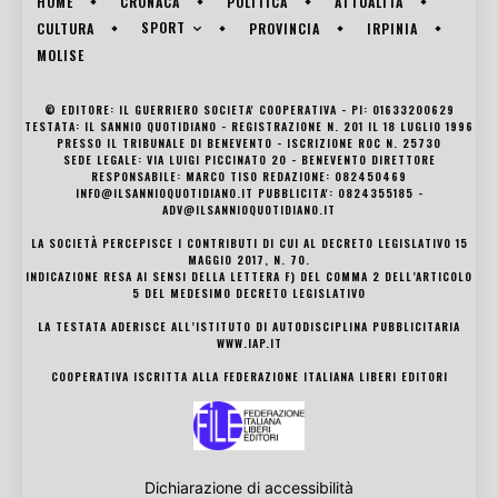
HOME
CRONACA
POLITICA
ATTUALITÀ
SPORT
CULTURA
PROVINCIA
IRPINIA
MOLISE
© EDITORE: IL GUERRIERO SOCIETA' COOPERATIVA - PI: 01633200629
TESTATA: IL SANNIO QUOTIDIANO - REGISTRAZIONE N. 201 IL 18 LUGLIO 1996
PRESSO IL TRIBUNALE DI BENEVENTO - ISCRIZIONE ROC N. 25730
SEDE LEGALE: VIA LUIGI PICCINATO 20 - BENEVENTO DIRETTORE
RESPONSABILE: MARCO TISO REDAZIONE: 082450469
INFO@ILSANNIOQUOTIDIANO.IT PUBBLICITA': 0824355185 -
ADV@ILSANNIOQUOTIDIANO.IT
LA SOCIETÀ PERCEPISCE I CONTRIBUTI DI CUI AL DECRETO LEGISLATIVO 15
MAGGIO 2017, N. 70.
INDICAZIONE RESA AI SENSI DELLA LETTERA F) DEL COMMA 2 DELL’ARTICOLO
5 DEL MEDESIMO DECRETO LEGISLATIVO
LA TESTATA ADERISCE ALL’ISTITUTO DI AUTODISCIPLINA PUBBLICITARIA
WWW.IAP.IT
COOPERATIVA ISCRITTA ALLA FEDERAZIONE ITALIANA LIBERI EDITORI
Dichiarazione di accessibilità