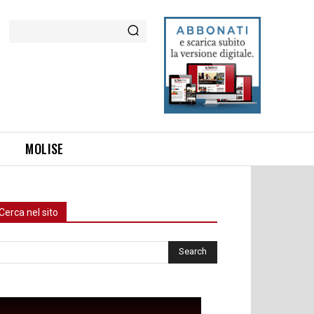
Cerca
MOLISE
Cerca nel sito
rca