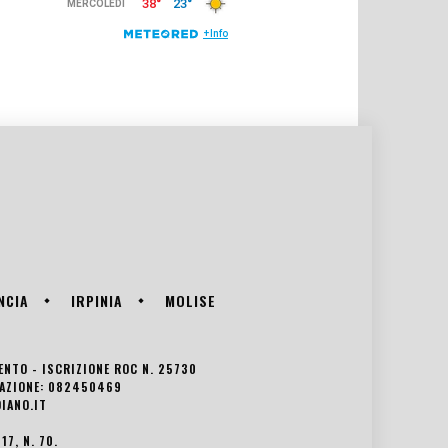
NCIA
IRPINIA
MOLISE
VENTO - ISCRIZIONE ROC N. 25730
EDAZIONE: 082450469
IANO.IT
7, N. 70.