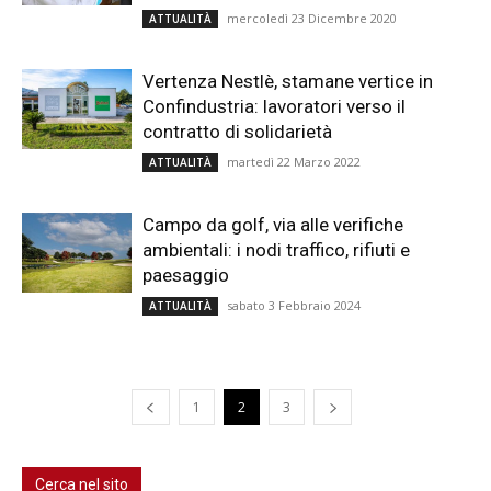
mercoledì 23 Dicembre 2020
ATTUALITÀ
Vertenza Nestlè, stamane vertice in
Confindustria: lavoratori verso il
contratto di solidarietà
martedì 22 Marzo 2022
ATTUALITÀ
Campo da golf, via alle verifiche
ambientali: i nodi traffico, rifiuti e
paesaggio
sabato 3 Febbraio 2024
ATTUALITÀ
1
2
3
Cerca nel sito