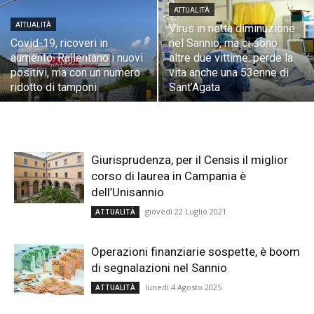
ATTUALITÀ
ATTUALITÀ
Virus in netta diminuzione
Covid-19, ricoveri in
nel Sannio, ma ci sono
aumento. Rallentano i nuovi
altre due vittime: perde la
positivi, ma con un numero
vita anche una 53enne di
ridotto di tamponi
Sant’Agata
Giurisprudenza, per il Censis il miglior
corso di laurea in Campania è
dell’Unisannio
giovedì 22 Luglio 2021
ATTUALITÀ
Operazioni finanziarie sospette, è boom
di segnalazioni nel Sannio
lunedì 4 Agosto 2025
ATTUALITÀ