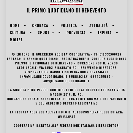
IL PRIMO QUOTIDIANO DI
BENEVENTO
HOME
CRONACA
POLITICA
ATTUALITÀ
SPORT
CULTURA
PROVINCIA
IRPINIA
MOLISE
© EDITORE: IL GUERRIERO SOCIETA' COOPERATIVA - PI: 01633200629
TESTATA: IL SANNIO QUOTIDIANO - REGISTRAZIONE N. 201 IL 18 LUGLIO 1996
PRESSO IL TRIBUNALE DI BENEVENTO - ISCRIZIONE ROC N. 25730
SEDE LEGALE: VIA LUIGI PICCINATO 20 - BENEVENTO DIRETTORE
RESPONSABILE: MARCO TISO REDAZIONE: 082450469
INFO@ILSANNIOQUOTIDIANO.IT PUBBLICITA': 0824355185 -
ADV@ILSANNIOQUOTIDIANO.IT
LA SOCIETÀ PERCEPISCE I CONTRIBUTI DI CUI AL DECRETO LEGISLATIVO 15
MAGGIO 2017, N. 70.
INDICAZIONE RESA AI SENSI DELLA LETTERA F) DEL COMMA 2 DELL’ARTICOLO
5 DEL MEDESIMO DECRETO LEGISLATIVO
LA TESTATA ADERISCE ALL’ISTITUTO DI AUTODISCIPLINA PUBBLICITARIA
WWW.IAP.IT
COOPERATIVA ISCRITTA ALLA FEDERAZIONE ITALIANA LIBERI EDITORI