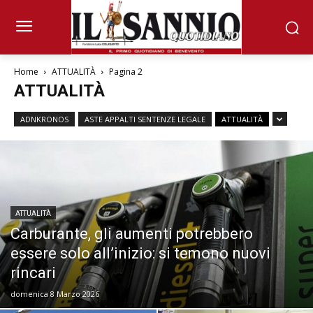
Home
ATTUALITÀ
Pagina 2
ATTUALITÀ
ADNKRONOS
ASTE APPALTI SENTENZE LEGALE
ATTUALITÀ
ATTUALITÀ
Carburante, gli aumenti potrebbero
essere solo all’inizio: si temono nuovi
rincari
domenica 8 Marzo 2026