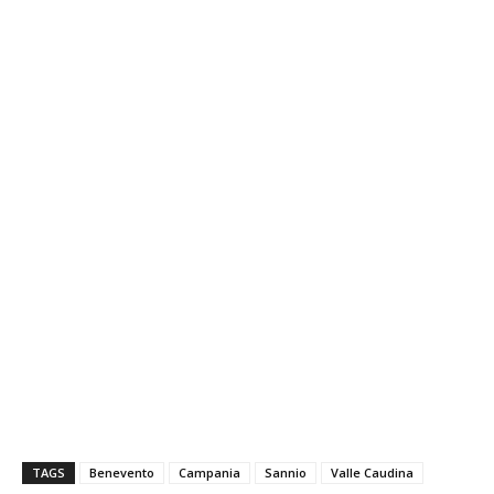
TAGS
Benevento
Campania
Sannio
Valle Caudina