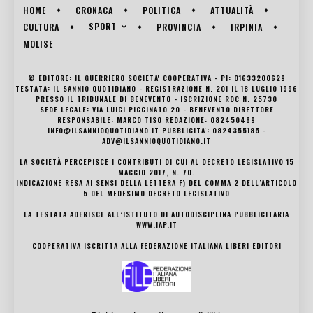
HOME
CRONACA
POLITICA
ATTUALITÀ
SPORT
CULTURA
PROVINCIA
IRPINIA
MOLISE
© EDITORE: IL GUERRIERO SOCIETA' COOPERATIVA - PI: 01633200629
TESTATA: IL SANNIO QUOTIDIANO - REGISTRAZIONE N. 201 IL 18 LUGLIO 1996
PRESSO IL TRIBUNALE DI BENEVENTO - ISCRIZIONE ROC N. 25730
SEDE LEGALE: VIA LUIGI PICCINATO 20 - BENEVENTO DIRETTORE
RESPONSABILE: MARCO TISO REDAZIONE: 082450469
INFO@ILSANNIOQUOTIDIANO.IT PUBBLICITA': 0824355185 -
ADV@ILSANNIOQUOTIDIANO.IT
LA SOCIETÀ PERCEPISCE I CONTRIBUTI DI CUI AL DECRETO LEGISLATIVO 15
MAGGIO 2017, N. 70.
INDICAZIONE RESA AI SENSI DELLA LETTERA F) DEL COMMA 2 DELL’ARTICOLO
5 DEL MEDESIMO DECRETO LEGISLATIVO
LA TESTATA ADERISCE ALL’ISTITUTO DI AUTODISCIPLINA PUBBLICITARIA
WWW.IAP.IT
COOPERATIVA ISCRITTA ALLA FEDERAZIONE ITALIANA LIBERI EDITORI