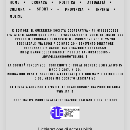
HOME
CRONACA
POLITICA
ATTUALITÀ
SPORT
CULTURA
PROVINCIA
IRPINIA
MOLISE
© EDITORE: IL GUERRIERO SOCIETA' COOPERATIVA - PI: 01633200629
TESTATA: IL SANNIO QUOTIDIANO - REGISTRAZIONE N. 201 IL 18 LUGLIO 1996
PRESSO IL TRIBUNALE DI BENEVENTO - ISCRIZIONE ROC N. 25730
SEDE LEGALE: VIA LUIGI PICCINATO 20 - BENEVENTO DIRETTORE
RESPONSABILE: MARCO TISO REDAZIONE: 082450469
INFO@ILSANNIOQUOTIDIANO.IT PUBBLICITA': 0824355185 -
ADV@ILSANNIOQUOTIDIANO.IT
LA SOCIETÀ PERCEPISCE I CONTRIBUTI DI CUI AL DECRETO LEGISLATIVO 15
MAGGIO 2017, N. 70.
INDICAZIONE RESA AI SENSI DELLA LETTERA F) DEL COMMA 2 DELL’ARTICOLO
5 DEL MEDESIMO DECRETO LEGISLATIVO
LA TESTATA ADERISCE ALL’ISTITUTO DI AUTODISCIPLINA PUBBLICITARIA
WWW.IAP.IT
COOPERATIVA ISCRITTA ALLA FEDERAZIONE ITALIANA LIBERI EDITORI
Dichiarazione di accessibilità