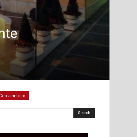
nte
Cerca nel sito
rca