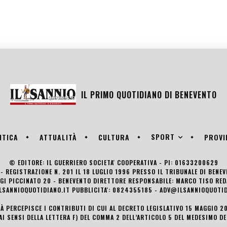
IL PRIMO QUOTIDIANO DI
BENEVENTO
SPORT
ITICA
ATTUALITÀ
CULTURA
PROVI
© EDITORE: IL GUERRIERO SOCIETA' COOPERATIVA - PI: 01633200629
- REGISTRAZIONE N. 201 IL 18 LUGLIO 1996 PRESSO IL TRIBUNALE DI BENE
UIGI PICCINATO 20 - BENEVENTO DIRETTORE RESPONSABILE: MARCO TISO R
LSANNIOQUOTIDIANO.IT PUBBLICITA': 0824355185 - ADV@ILSANNIOQUOTID
TÀ PERCEPISCE I CONTRIBUTI DI CUI AL DECRETO LEGISLATIVO 15 MAGGIO 201
AI SENSI DELLA LETTERA F) DEL COMMA 2 DELL’ARTICOLO 5 DEL MEDESIMO D