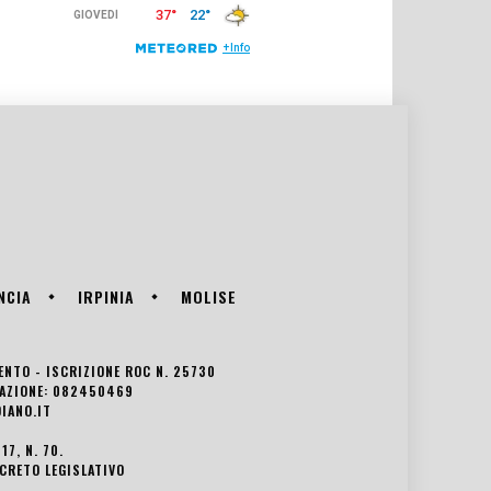
NCIA
IRPINIA
MOLISE
VENTO - ISCRIZIONE ROC N. 25730
EDAZIONE: 082450469
IANO.IT
7, N. 70.
ECRETO LEGISLATIVO