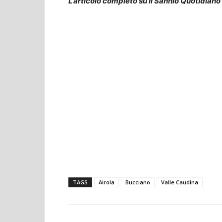
L’articolo completo su Il Sannio Quotidiano
TAGS
Airola
Bucciano
Valle Caudina