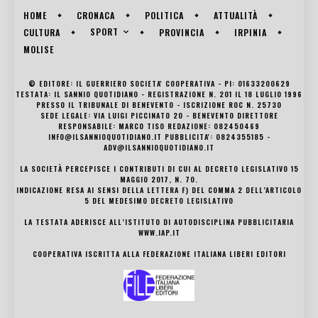
HOME
CRONACA
POLITICA
ATTUALITÀ
SPORT
CULTURA
PROVINCIA
IRPINIA
MOLISE
© EDITORE: IL GUERRIERO SOCIETA' COOPERATIVA - PI: 01633200629
TESTATA: IL SANNIO QUOTIDIANO - REGISTRAZIONE N. 201 IL 18 LUGLIO 1996
PRESSO IL TRIBUNALE DI BENEVENTO - ISCRIZIONE ROC N. 25730
SEDE LEGALE: VIA LUIGI PICCINATO 20 - BENEVENTO DIRETTORE
RESPONSABILE: MARCO TISO REDAZIONE: 082450469
INFO@ILSANNIOQUOTIDIANO.IT PUBBLICITA': 0824355185 -
ADV@ILSANNIOQUOTIDIANO.IT
LA SOCIETÀ PERCEPISCE I CONTRIBUTI DI CUI AL DECRETO LEGISLATIVO 15
MAGGIO 2017, N. 70.
INDICAZIONE RESA AI SENSI DELLA LETTERA F) DEL COMMA 2 DELL’ARTICOLO
5 DEL MEDESIMO DECRETO LEGISLATIVO
LA TESTATA ADERISCE ALL’ISTITUTO DI AUTODISCIPLINA PUBBLICITARIA
WWW.IAP.IT
COOPERATIVA ISCRITTA ALLA FEDERAZIONE ITALIANA LIBERI EDITORI