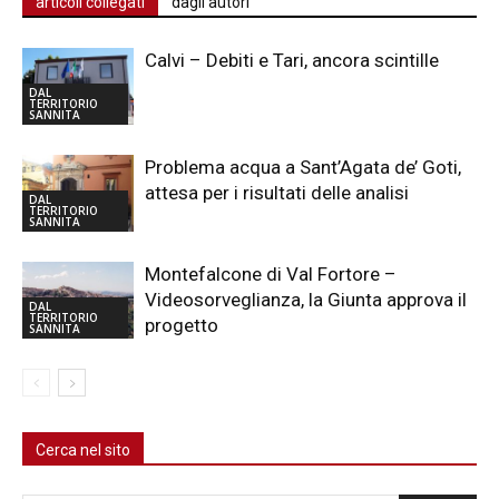
articoli collegati
dagli autori
Calvi – Debiti e Tari, ancora scintille
DAL
TERRITORIO
SANNITA
Problema acqua a Sant’Agata de’ Goti,
attesa per i risultati delle analisi
DAL
TERRITORIO
SANNITA
Montefalcone di Val Fortore –
Videosorveglianza, la Giunta approva il
DAL
TERRITORIO
progetto
SANNITA
Cerca nel sito